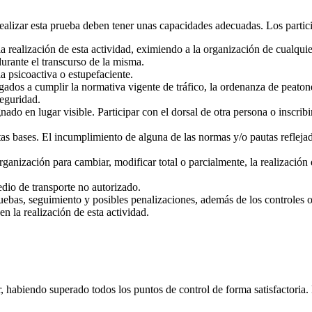
ealizar esta prueba deben tener unas capacidades adecuadas. Los partici
realización de esta actividad, eximiendo a la organización de cualquier
urante el transcurso de la misma.
 psicoactiva o estupefaciente.
ligados a cumplir la normativa vigente de tráfico, la ordenanza de peato
seguridad.
ado en lugar visible. Participar con el dorsal de otra persona o inscribi
tas bases. El incumplimiento de alguna de las normas y/o pautas reflej
ganización para cambiar, modificar total o parcialmente, la realización de
edio de transporte no autorizado.
ebas, seguimiento y posibles penalizaciones, además de los controles o
en la realización de esta actividad.
 habiendo superado todos los puntos de control de forma satisfactoria. E