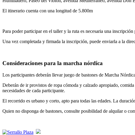
Humilladero, Paseo del Violón, avenida Mediterráneo, avenida Don 
El itinerario cuenta con una longitud de 5.800m
Para poder participar en el taller y la ruta es necesaria una inscripció
Una vez completada y firmada la inscripción, puede enviarla a la dire
Consideraciones para la marcha nórdica
Los participantes deberán llevar juego de bastones de Marcha Nórdic
Deberán de ir provistos de ropa cómoda y calzado apropiado, comida y a
necesidades de cada participante.
El recorrido es urbano y corto, apto para todas las edades. La duració
Quien no disponga de bastones, consulte posibilidad de alquilar o com