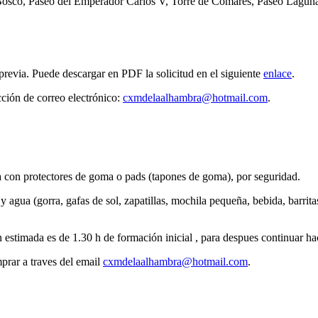
Bosco, Paseo del Emperador Carlos V, Torre de Comares, Paseo Lagun
n previa. Puede descargar en PDF la solicitud en el siguiente
enlace
.
cción de correo electrónico:
cxmdelaalhambra@hotmail.com
.
a con protectores de goma o pads (tapones de goma), por seguridad.
gua (gorra, gafas de sol, zapatillas, mochila pequeña, bebida, barritas 
n estimada es de 1.30 h de formación inicial , para despues continuar ha
prar a traves del email
cxmdelaalhambra@hotmail.com
.