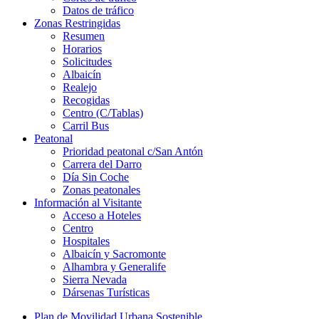
Datos de tráfico
Zonas Restringidas
Resumen
Horarios
Solicitudes
Albaicín
Realejo
Recogidas
Centro (C/Tablas)
Carril Bus
Peatonal
Prioridad peatonal c/San Antón
Carrera del Darro
Día Sin Coche
Zonas peatonales
Información al Visitante
Acceso a Hoteles
Centro
Hospitales
Albaicín y Sacromonte
Alhambra y Generalife
Sierra Nevada
Dársenas Turísticas
Plan de Movilidad Urbana Sostenible