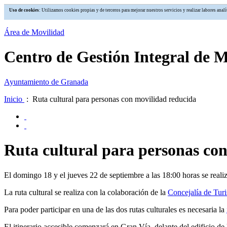
Uso de cookies
: Utilizamos cookies propias y de terceros para mejorar nuestros servicios y realizar labores an
Área de Movilidad
Centro de Gestión Integral de 
Ayuntamiento de Granada
Inicio
: Ruta cultural para personas con movilidad reducida
Ruta cultural para personas co
El domingo 18 y el jueves 22 de septiembre a las 18:00 horas se real
La ruta cultural se realiza con la colaboración de la
Concejalía de Tur
Para poder participar en una de las dos rutas culturales es necesaria la
El itinerario accesible comenzará en Gran Vía, delante del edificio d