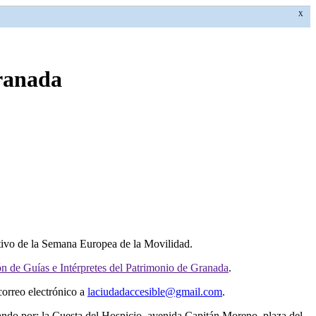
X
Granada
otivo de la Semana Europea de la Movilidad.
n de Guías e Intérpretes del Patrimonio de Granada
.
correo electrónico a
laciudadaccesible@gmail.com
.
uando por: la Cuesta del Hospicio, avenida Capitán Moreno, plaza del