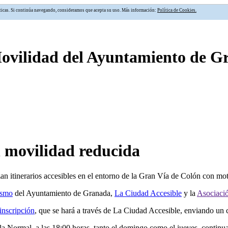
alíticas. Si continúa navegando, consideramos que acepta su uso. Más información:
Política de Cookies.
Movilidad del Ayuntamiento de 
n movilidad reducida
izan itinerarios accesibles en el entorno de la Gran Vía de Colón con m
ismo
del Ayuntamiento de Granada,
La Ciudad Accesible
y la
Asociació
inscripción
, que se hará a través de La Ciudad Accesible, enviando un 
e la Normal, a las 18:00 horas, tanto el domingo como el jueves, contin