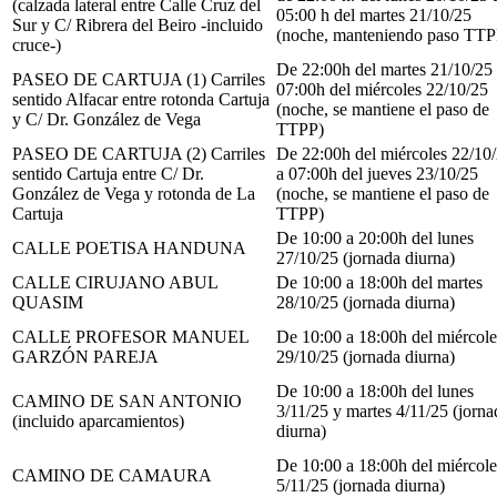
(calzada lateral entre Calle Cruz del
05:00 h del martes 21/10/25
Sur y C/ Ribrera del Beiro -incluido
(noche, manteniendo paso TTP
cruce-)
De 22:00h del martes 21/10/25
PASEO DE CARTUJA (1) Carriles
07:00h del miércoles 22/10/25
sentido Alfacar entre rotonda Cartuja
(noche, se mantiene el paso de
y C/ Dr. González de Vega
TTPP)
PASEO DE CARTUJA (2) Carriles
De 22:00h del miércoles 22/10
sentido Cartuja entre C/ Dr.
a 07:00h del jueves 23/10/25
González de Vega y rotonda de La
(noche, se mantiene el paso de
Cartuja
TTPP)
De 10:00 a 20:00h del lunes
CALLE POETISA HANDUNA
27/10/25 (jornada diurna)
CALLE CIRUJANO ABUL
De 10:00 a 18:00h del martes
QUASIM
28/10/25 (jornada diurna)
CALLE PROFESOR MANUEL
De 10:00 a 18:00h del miércole
GARZÓN PAREJA
29/10/25 (jornada diurna)
De 10:00 a 18:00h del lunes
CAMINO DE SAN ANTONIO
3/11/25 y martes 4/11/25 (jorna
(incluido aparcamientos)
diurna)
De 10:00 a 18:00h del miércole
CAMINO DE CAMAURA
5/11/25 (jornada diurna)