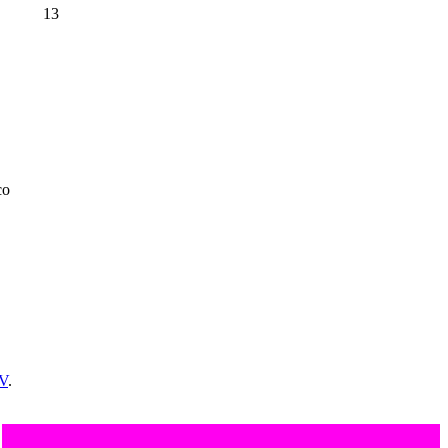
13
co
V
.