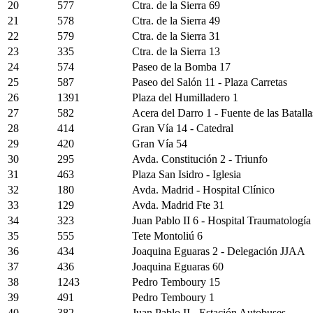
20
577
Ctra. de la Sierra 69
21
578
Ctra. de la Sierra 49
22
579
Ctra. de la Sierra 31
23
335
Ctra. de la Sierra 13
24
574
Paseo de la Bomba 17
25
587
Paseo del Salón 11 - Plaza Carretas
26
1391
Plaza del Humilladero 1
27
582
Acera del Darro 1 - Fuente de las Batalla
28
414
Gran Vía 14 - Catedral
29
420
Gran Vía 54
30
295
Avda. Constitución 2 - Triunfo
31
463
Plaza San Isidro - Iglesia
32
180
Avda. Madrid - Hospital Clínico
33
129
Avda. Madrid Fte 31
34
323
Juan Pablo II 6 - Hospital Traumatología
35
555
Tete Montoliú 6
36
434
Joaquina Eguaras 2 - Delegación JJAA
37
436
Joaquina Eguaras 60
38
1243
Pedro Temboury 15
39
491
Pedro Temboury 1
40
382
Juan Pablo II - Estación Autobuses