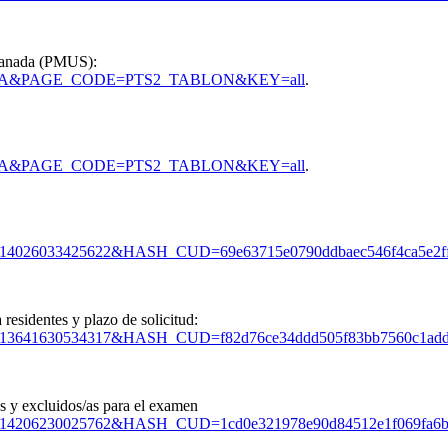
Granada (PMUS):
_CODE=STA&PAGE_CODE=PTS2_TABLON&KEY=all
.
_CODE=STA&PAGE_CODE=PTS2_TABLON&KEY=all
.
=15702014026033425622&HASH_CUD=69e63715e0790ddbaec546f4ca
esidentes y plazo de solicitud:
D=15702013641630534317&HASH_CUD=f82d76ce34ddd505f83bb7560
as y excluidos/as para el examen
D=15702014206230025762&HASH_CUD=1cd0e321978e90d84512e1f06