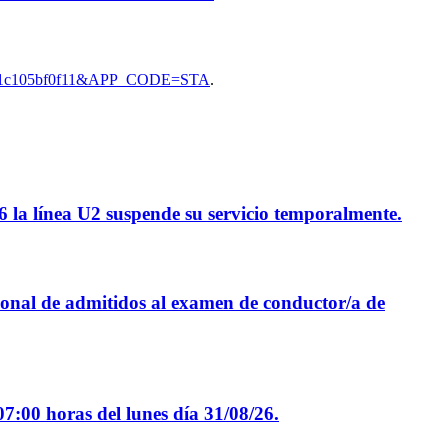
08d1c105bf0f11&APP_CODE=STA
.
26 la línea U2 suspende su servicio temporalmente.
isional de admitidos al examen de conductor/a de
07:00 horas del lunes día 31/08/26.