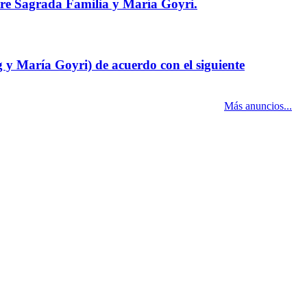
ntre Sagrada Familia y María Goyri.
g y María Goyri) de acuerdo con el siguiente
Más anuncios...