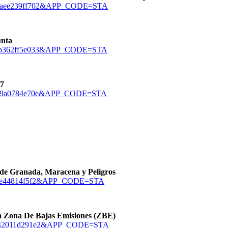
6deaee239ff702&APP_CODE=STA
unta
001b362ff5e033&APP_CODE=STA
 7
6f599a0784e70e&APP_CODE=STA
s de Granada, Maracena y Peligros
48cde44814f5f2&APP_CODE=STA
la Zona De Bajas Emisiones (ZBE)
be7f42011d291e2&APP_CODE=STA