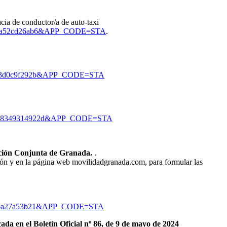
ncia de conductor/a de auto-taxi
581ba52cd26ab6&APP_CODE=STA
.
4bb83d0c9f292b&APP_CODE=STA
bd738349314922d&APP_CODE=STA
tación Conjunta de Granada.
.
ación y en la página web movilidadgranada.com, para formular las
74b3ba27a53b21&APP_CODE=STA
da en el Boletín Oficial nº 86, de 9 de mayo de 2024