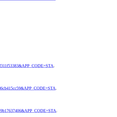
5e2ff311f53383&APP_CODE=STA
.
c1add6cb415cc59&APP_CODE=STA
.
9fa6b9b17637406&APP_CODE=STA
.