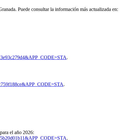
ranada. Puede consultar la información más actualizada en:
9052c3e93c279d4&APP_CODE=STA
.
7307c759f188ce&APP_CODE=STA
.
para el año 2026:
18fce5b20d01b11&APP_CODE=STA
.