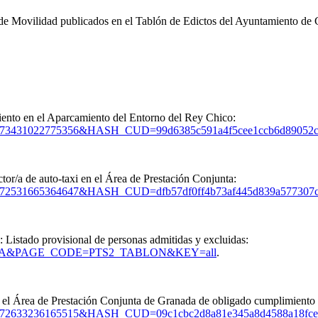
de Movilidad publicados en el Tablón de Edictos del Ayuntamiento de G
miento en el Aparcamiento del Entorno del Rey Chico:
D=16336173431022775356&HASH_CUD=99d6385c591a4f5cee1ccb6d8
r/a de auto-taxi en el Área de Prestación Conjunta:
=16336172531665364647&HASH_CUD=dfb57df0ff4b73af445d839a57
 Listado provisional de personas admitidas y excluidas:
_CODE=STA&PAGE_CODE=PTS2_TABLON&KEY=all
.
n el Área de Prestación Conjunta de Granada de obligado cumplimiento 
D=16336172633236165515&HASH_CUD=09c1cbc2d8a81e345a8d4588a