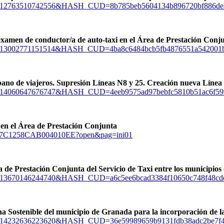
=15702012763510742556&HASH_CUD=8b785beb5604134b896720bf88
l examen de conductor/a de auto-taxi en el Área de Prestación Conj
=15702013002771151514&HASH_CUD=4ba8c6484bcb5fb4876551a542
rbano de viajeros. Supresión Líneas N8 y 25. Creación nueva Línea
=15702014060647676747&HASH_CUD=4eeb9575ad97bebfc5810b51ac
 en el Área de Prestación Conjunta
F9247C1258CAB004010EE?open&pag=ini01
 de Prestación Conjunta del Servicio de Taxi entre los municipio
=15702013670146244740&HASH_CUD=a6c5ee6bcad3384f10650c748f
a Sostenible del municipio de Granada para la incorporación de 
D=15702014232636223620&HASH_CUD=36e59989659b9131fdb38adc2