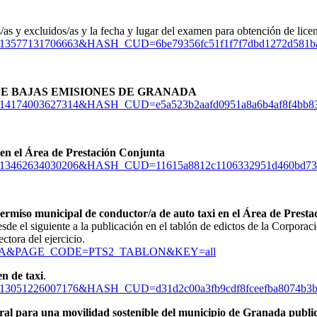
s/as y excluidos/as y la fecha y lugar del examen para obtención de lice
=15702013577131706663&HASH_CUD=6be79356fc51f1f7f7dbd1272d
NA DE BAJAS EMISIONES DE GRANADA
=15702014174003627314&HASH_CUD=e5a523b2aafd0951a8a6b4af8f
en el Área de Prestación Conjunta
D=15702013462634030206&HASH_CUD=11615a8812c1106332951d460
 permiso municipal de conductor/a de auto taxi en el Área de Pres
esde el siguiente a la publicación en el tablón de edictos de la Corpor
ctora del ejercicio.
_CODE=STA&PAGE_CODE=PTS2_TABLON&KEY=all
en de taxi
.
=15702013051226007176&HASH_CUD=d31d2c00a3fb9cdf8fceefba80
al para una movilidad sostenible del municipio de Granada publica